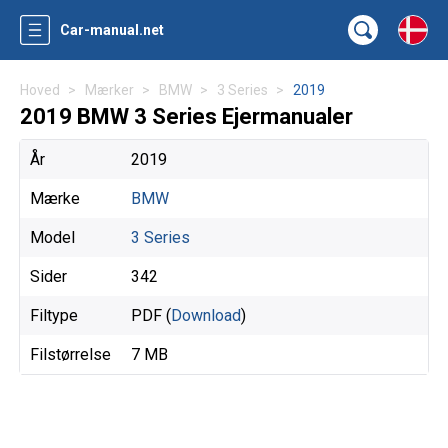
Car-manual.net
Hoved
Mærker
BMW
3 Series
2019
2019 BMW 3 Series Ejermanualer
År
2019
Mærke
BMW
Model
3 Series
Sider
342
Filtype
PDF (
Download
)
Filstørrelse
7 MB