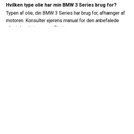
Hvilken type olie har min BMW 3 Series brug for?
Typen af ​​olie, din BMW 3 Series har brug for, afhænger af
motoren. Konsulter ejerens manual for den anbefalede
olieviskositet og specifikation.
Hvad er et VIN-nummer?
Et VIN-nummer, også kendt som et køretøjets
identifikationsnummer, fungerer som en unik identifikator
for hvert køretøj. Det er bedst at konsultere manualen til
BMW 3 Series (2019) for det præcise sted for VIN-
nummeret.
Hvor kan jeg finde oplysninger om min BMW 3 Series
garantidækning?
Detaljer om din BMW 3 Series (2019) garantidækning kan
findes i garantihæftet, der følger med køretøjet. Det
inkluderer typisk oplysninger om varigheden og
dækningen af ​​forskellige komponenter.