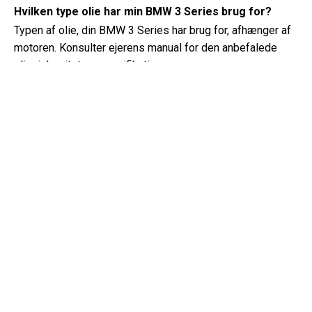
Hvilken type olie har min BMW 3 Series brug for?
Typen af ​​olie, din BMW 3 Series har brug for, afhænger af
motoren. Konsulter ejerens manual for den anbefalede
olieviskositet og specifikation.
Hvad er et VIN-nummer?
Et VIN-nummer, også kendt som et køretøjets
identifikationsnummer, fungerer som en unik identifikator
for hvert køretøj. Det er bedst at konsultere manualen til
BMW 3 Series (2008) for det præcise sted for VIN-
nummeret.
Hvor kan jeg finde oplysninger om min BMW 3 Series
garantidækning?
Detaljer om din BMW 3 Series (2008) garantidækning kan
findes i garantihæftet, der følger med køretøjet. Det
inkluderer typisk oplysninger om varigheden og
dækningen af ​​forskellige komponenter.