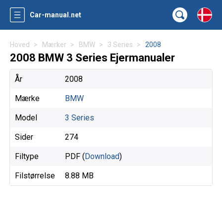
Car-manual.net
Hoved
Mærker
BMW
3 Series
2008
2008 BMW 3 Series Ejermanualer
År
2008
Mærke
BMW
Model
3 Series
Sider
274
Filtype
PDF (
Download
)
Filstørrelse
8.88 MB