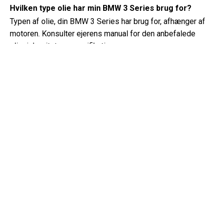
Hvilken type olie har min BMW 3 Series brug for?
Typen af ​​olie, din BMW 3 Series har brug for, afhænger af
motoren. Konsulter ejerens manual for den anbefalede
olieviskositet og specifikation.
Hvad er et VIN-nummer?
Et VIN-nummer, også kendt som et køretøjets
identifikationsnummer, fungerer som en unik identifikator
for hvert køretøj. Det er bedst at konsultere manualen til
BMW 3 Series (2015) for det præcise sted for VIN-
nummeret.
Hvor kan jeg finde oplysninger om min BMW 3 Series
garantidækning?
Detaljer om din BMW 3 Series (2015) garantidækning kan
findes i garantihæftet, der følger med køretøjet. Det
inkluderer typisk oplysninger om varigheden og
dækningen af ​​forskellige komponenter.