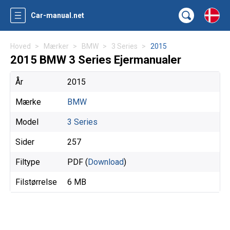
Car-manual.net
Hoved
Mærker
BMW
3 Series
2015
2015 BMW 3 Series Ejermanualer
År
2015
Mærke
BMW
Model
3 Series
Sider
257
Filtype
PDF (
Download
)
Filstørrelse
6 MB