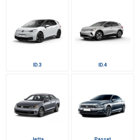
ID.3
ID.4
Jetta
Passat