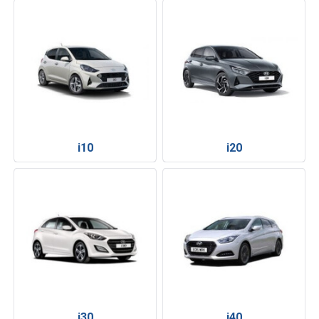
i10
i20
i30
i40