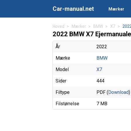
Car-manual.net
Mærker
Hoved
Mærker
BMW
X7
202
2022 BMW X7 Ejermanuale
År
2022
Mærke
BMW
Model
X7
Sider
444
Filtype
PDF (
Download
)
Filstørrelse
7 MB