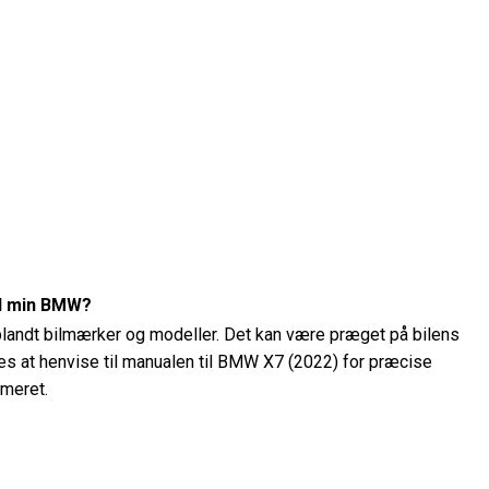
il min BMW?
 blandt bilmærker og modeller. Det kan være præget på bilens
ales at henvise til manualen til BMW X7 (2022) for præcise
mmeret.
ykket på min BMW X7 (2022)?
 BMW X7 (2022) ved hjælp af et dæktryksmåler. Det anbefalede