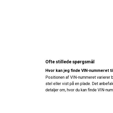
Ofte stillede spørgsmål
Hvor kan jeg finde VIN-nummeret t
Positionen af ​​VIN-nummeret varierer
stel eller vist på en plade. Det anbef
detaljer om, hvor du kan finde VIN-nu
Hvordan kan jeg kontrollere dæktr
Du kan kontrollere dæktrykket på din