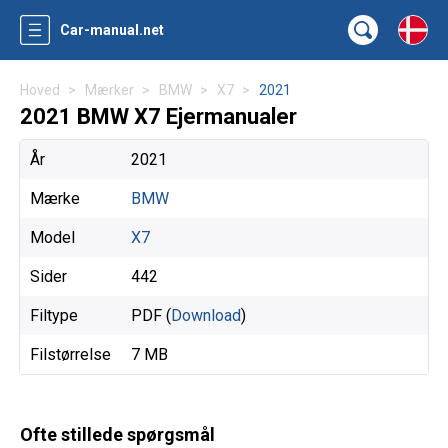
Car-manual.net
Hoved
Mærker
BMW
X7
2021
2021 BMW X7 Ejermanualer
År
2021
Mærke
BMW
Model
X7
Sider
442
Filtype
PDF (
Download
)
Filstørrelse
7 MB
Ofte stillede spørgsmål