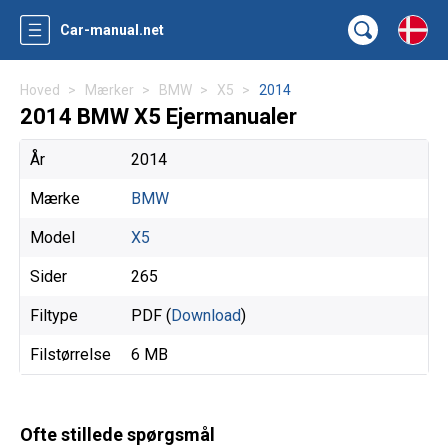
Car-manual.net
Hoved
Mærker
BMW
X5
2014
2014 BMW X5 Ejermanualer
År
2014
Mærke
BMW
Model
X5
Sider
265
Filtype
PDF (
Download
)
Filstørrelse
6 MB
Ofte stillede spørgsmål