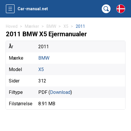
Car-manual.net
Hoved
Mærker
BMW
X5
2011
2011 BMW X5 Ejermanualer
År
2011
Mærke
BMW
Model
X5
Sider
312
Filtype
PDF (
Download
)
Filstørrelse
8.91 MB