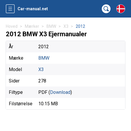
Car-manual.net
Hoved
Mærker
BMW
X3
2012
2012 BMW X3 Ejermanualer
År
2012
Mærke
BMW
Model
X3
Sider
278
Filtype
PDF (
Download
)
Filstørrelse
10.15 MB