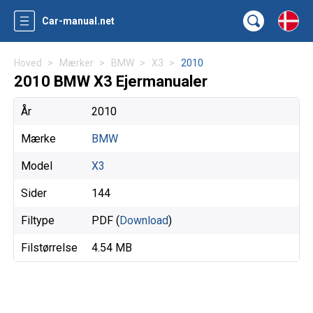
Car-manual.net
Hoved
Mærker
BMW
X3
2010
2010 BMW X3 Ejermanualer
År
2010
Mærke
BMW
Model
X3
Sider
144
Filtype
PDF (
Download
)
Filstørrelse
4.54 MB