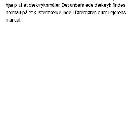
hjælp af et dæktryksmåler. Det anbefalede dæktryk findes
normalt på et klistermærke inde i førerdøren eller i ejerens
manual.
Hvilken type olie har min BMW X1 brug for?
Typen af ​​olie, din BMW X1 har brug for, afhænger af
motoren. Konsulter ejerens manual for den anbefalede
olieviskositet og specifikation.
Hvad er et VIN-nummer?
Et VIN-nummer, også kendt som et køretøjets
identifikationsnummer, fungerer som en unik identifikator
for hvert køretøj. Det er bedst at konsultere manualen til
BMW X1 (2022) for det præcise sted for VIN-nummeret.
Hvor kan jeg finde oplysninger om min BMW X1
garantidækning?
Detaljer om din BMW X1 (2022) garantidækning kan findes