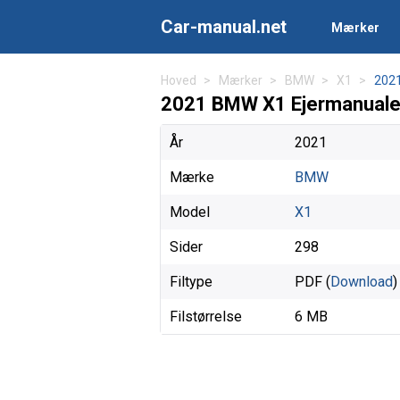
Car-manual.net
Mærker
Hoved
Mærker
BMW
X1
202
2021 BMW X1 Ejermanuale
År
2021
Mærke
BMW
Model
X1
Sider
298
Filtype
PDF (
Download
)
Filstørrelse
6 MB