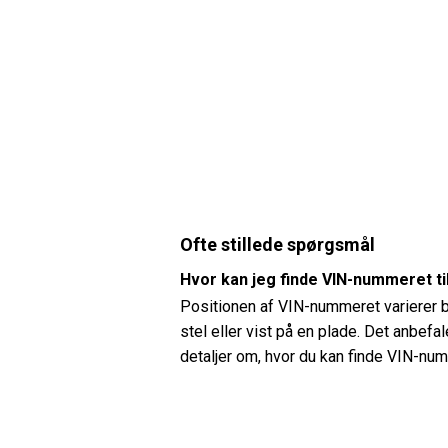
Ofte stillede spørgsmål
Hvor kan jeg finde VIN-nummeret t
Positionen af ​​VIN-nummeret varierer
stel eller vist på en plade. Det anbef
detaljer om, hvor du kan finde VIN-nu
Hvordan kan jeg kontrollere dæktr
Du kan kontrollere dæktrykket på din