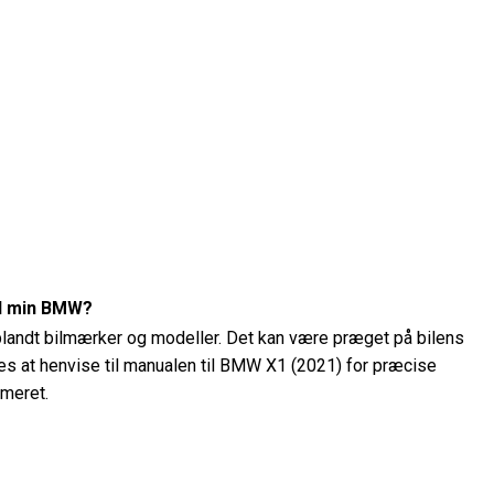
il min BMW?
 blandt bilmærker og modeller. Det kan være præget på bilens
ales at henvise til manualen til BMW X1 (2021) for præcise
mmeret.
ykket på min BMW X1 (2021)?
 BMW X1 (2021) ved hjælp af et dæktryksmåler. Det anbefalede