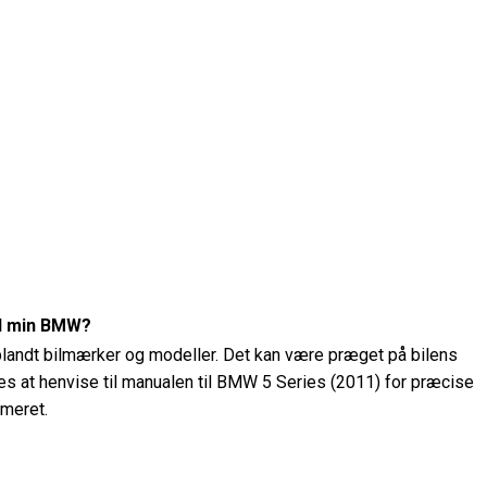
il min BMW?
 blandt bilmærker og modeller. Det kan være præget på bilens
ales at henvise til manualen til BMW 5 Series (2011) for præcise
mmeret.
ykket på min BMW 5 Series (2011)?
BMW 5 Series (2011) ved hjælp af et dæktryksmåler. Det