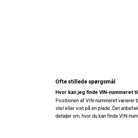
Ofte stillede spørgsmål
Hvor kan jeg finde VIN-nummeret t
Positionen af ​​VIN-nummeret varierer
stel eller vist på en plade. Det anbef
detaljer om, hvor du kan finde VIN-nu
Hvordan kan jeg kontrollere dæktr
Du kan kontrollere dæktrykket på din 