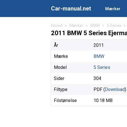
Car-manual.net
Mærker
Hoved
Mærker
BMW
5 Series
2011 BMW 5 Series Ejerma
År
2011
Mærke
BMW
Model
5 Series
Sider
304
Filtype
PDF (
Download
)
Filstørrelse
10.18 MB