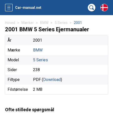
Car-manual.net
Hoved
Mærker
BMW
5 Series
2001
2001 BMW 5 Series Ejermanualer
År
2001
Mærke
BMW
Model
5 Series
Sider
238
Filtype
PDF (
Download
)
Filstørrelse
2 MB
Ofte stillede spørgsmål