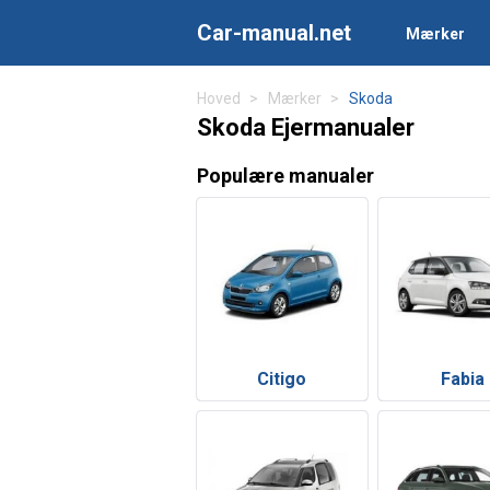
Car-manual.net
Mærker
Hoved
Mærker
Skoda
Skoda Ejermanualer
Populære manualer
Citigo
Fabia