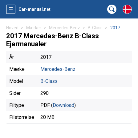
Car-manual.net
Hoved
Mærker
Mercedes-Benz
B-Class
2017
2017 Mercedes-Benz B-Class
Ejermanualer
År
2017
Mærke
Mercedes-Benz
Model
B-Class
Sider
290
Filtype
PDF (
Download
)
Filstørrelse
20 MB