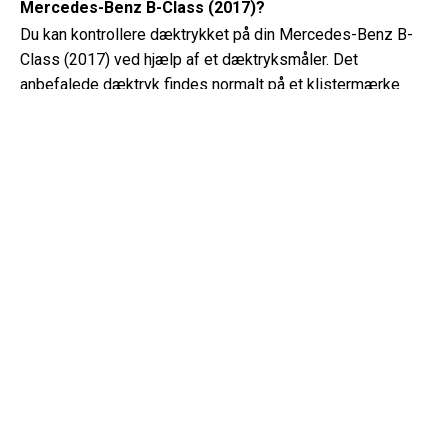
Mercedes-Benz B-Class (2017)?
Du kan kontrollere dæktrykket på din Mercedes-Benz B-
Class (2017) ved hjælp af et dæktryksmåler. Det
anbefalede dæktryk findes normalt på et klistermærke
inde i førerdøren eller i ejerens manual.
Hvilken type olie har min Mercedes-Benz B-Class
brug for?
Typen af ​​olie, din Mercedes-Benz B-Class har brug for,
afhænger af motoren. Konsulter ejerens manual for den
anbefalede olieviskositet og specifikation.
Hvad er et VIN-nummer?
Et VIN-nummer, også kendt som et køretøjets
identifikationsnummer, fungerer som en unik identifikator
for hvert køretøj. Det er bedst at konsultere manualen til
Mercedes-Benz B-Class (2017) for det præcise sted for
VIN-nummeret.