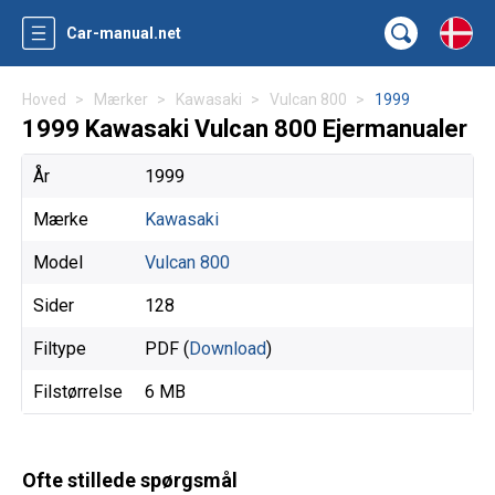
Car-manual.net
Hoved
Mærker
Kawasaki
Vulcan 800
1999
1999 Kawasaki Vulcan 800 Ejermanualer
År
1999
Mærke
Kawasaki
Model
Vulcan 800
Sider
128
Filtype
PDF (
Download
)
Filstørrelse
6 MB
Ofte stillede spørgsmål