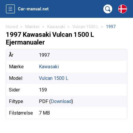
Car-manual.net
Hoved
Mærker
Kawasaki
Vulcan 1500 L
1997
1997 Kawasaki Vulcan 1500 L
Ejermanualer
År
1997
Mærke
Kawasaki
Model
Vulcan 1500 L
Sider
159
Filtype
PDF (
Download
)
Filstørrelse
7 MB