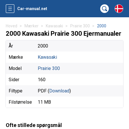
Car-manual.net
Hoved
Mærker
Kawasaki
Prairie 300
2000
2000 Kawasaki Prairie 300 Ejermanualer
År
2000
Mærke
Kawasaki
Model
Prairie 300
Sider
160
Filtype
PDF (
Download
)
Filstørrelse
11 MB
Ofte stillede spørgsmål