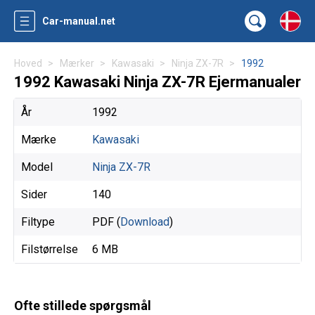
Car-manual.net
Hoved
Mærker
Kawasaki
Ninja ZX-7R
1992
1992 Kawasaki Ninja ZX-7R Ejermanualer
År
1992
Mærke
Kawasaki
Model
Ninja ZX-7R
Sider
140
Filtype
PDF (
Download
)
Filstørrelse
6 MB
Ofte stillede spørgsmål