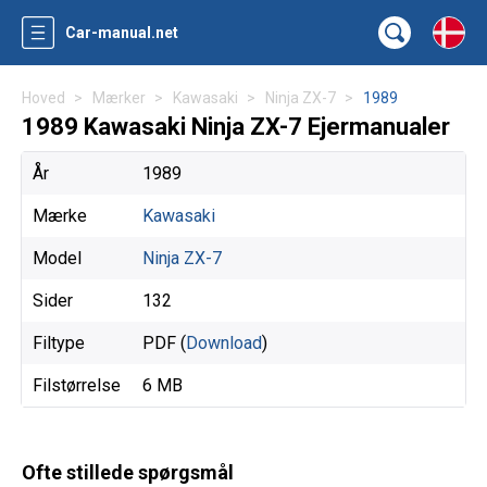
Car-manual.net
Hoved
Mærker
Kawasaki
Ninja ZX-7
1989
1989 Kawasaki Ninja ZX-7 Ejermanualer
År
1989
Mærke
Kawasaki
Model
Ninja ZX-7
Sider
132
Filtype
PDF (
Download
)
Filstørrelse
6 MB
Ofte stillede spørgsmål