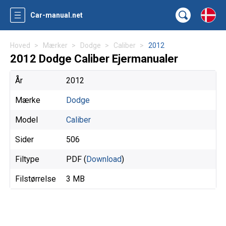
Car-manual.net
Hoved
Mærker
Dodge
Caliber
2012
2012 Dodge Caliber Ejermanualer
År
2012
Mærke
Dodge
Model
Caliber
Sider
506
Filtype
PDF (
Download
)
Filstørrelse
3 MB