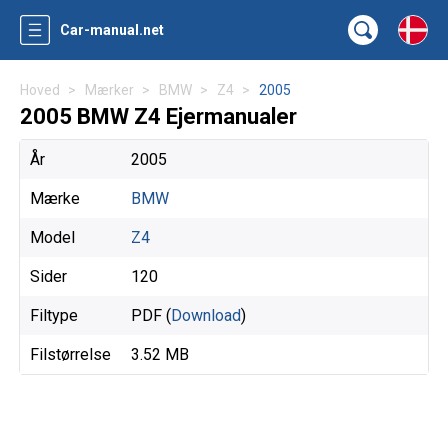
Car-manual.net
Hoved
Mærker
BMW
Z4
2005
2005 BMW Z4 Ejermanualer
År
2005
Mærke
BMW
Model
Z4
Sider
120
Filtype
PDF (
Download
)
Filstørrelse
3.52 MB