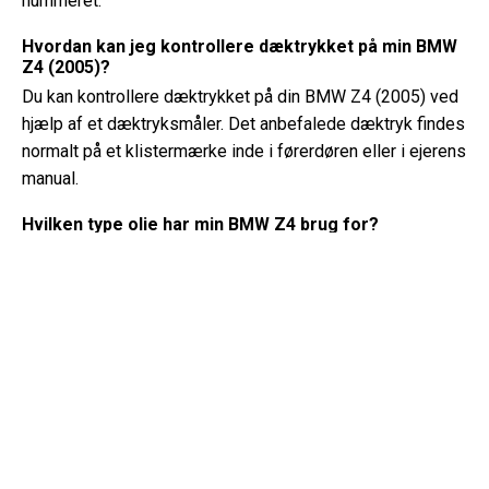
nummeret.
Hvordan kan jeg kontrollere dæktrykket på min BMW
Z4 (2005)?
Du kan kontrollere dæktrykket på din BMW Z4 (2005) ved
hjælp af et dæktryksmåler. Det anbefalede dæktryk findes
normalt på et klistermærke inde i førerdøren eller i ejerens
manual.
Hvilken type olie har min BMW Z4 brug for?
Typen af ​​olie, din BMW Z4 har brug for, afhænger af
motoren. Konsulter ejerens manual for den anbefalede
olieviskositet og specifikation.
Hvad er et VIN-nummer?
Et VIN-nummer, også kendt som et køretøjets
identifikationsnummer, fungerer som en unik identifikator
for hvert køretøj. Det er bedst at konsultere manualen til
BMW Z4 (2005) for det præcise sted for VIN-nummeret.