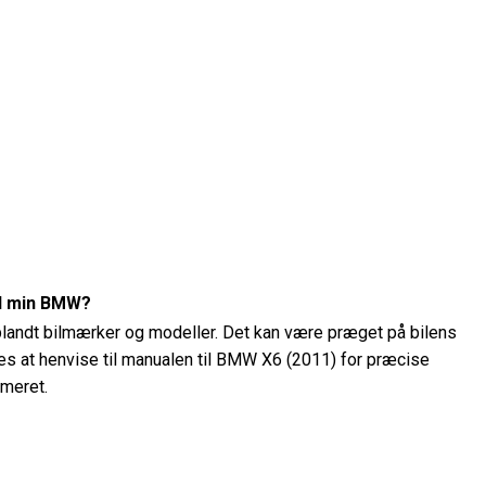
il min BMW?
 blandt bilmærker og modeller. Det kan være præget på bilens
ales at henvise til manualen til BMW X6 (2011) for præcise
mmeret.
ykket på min BMW X6 (2011)?
 BMW X6 (2011) ved hjælp af et dæktryksmåler. Det anbefalede