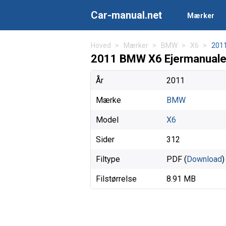
Car-manual.net
Mærker
Hoved
Mærker
BMW
X6
201
2011 BMW X6 Ejermanuale
År
2011
Mærke
BMW
Model
X6
Sider
312
Filtype
PDF (
Download
)
Filstørrelse
8.91 MB