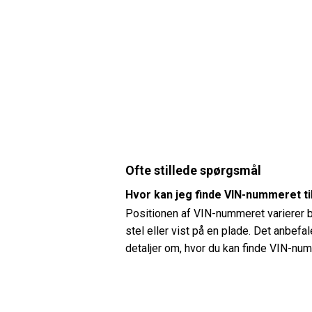
Ofte stillede spørgsmål
Hvor kan jeg finde VIN-nummeret t
Positionen af ​​VIN-nummeret varierer
stel eller vist på en plade. Det anbef
detaljer om, hvor du kan finde VIN-nu
Hvordan kan jeg kontrollere dæktr
Du kan kontrollere dæktrykket på din