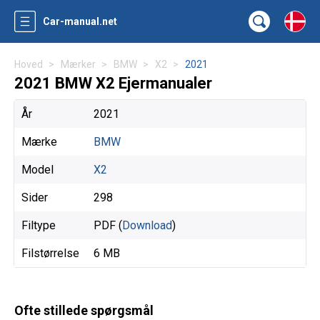
Car-manual.net
Hoved
Mærker
BMW
X2
2021
2021 BMW X2 Ejermanualer
År
2021
Mærke
BMW
Model
X2
Sider
298
Filtype
PDF (
Download
)
Filstørrelse
6 MB
Ofte stillede spørgsmål