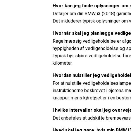
Hvor kan jeg finde oplysninger om
Detaljer om din BMW i3 (2018) garantid
Det inkluderer typisk oplysninger om 
Hvornår skal jeg planlægge vedlige
Regelmæssig vedligeholdelse er afgør
hyppigheden af ​​vedligeholdelse og sp
Typisk bør større vedligeholdelse fore
kilometer.
Hvordan nulstiller jeg vedligehol
For at nulstille vedligeholdelseslamp
instruktionerne beskrevet i ejerens ma
knapper, mens køretøjet er i en bestemt
I hvilke intervaller skal jeg over
Det anbefales at udskifte bremsevæske
Hvad skal jeg gøre, hvis min BMW 