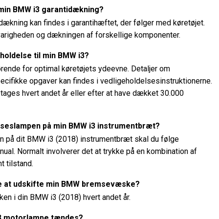
 min BMW i3 garantidækning?
ækning kan findes i garantihæftet, der følger med køretøjet.
varigheden og dækningen af ​​forskellige komponenter.
holdelse til min BMW i3?
ende for optimal køretøjets ydeevne. Detaljer om
ecifikke opgaver kan findes i vedligeholdelsesinstruktionerne.
tages hvert andet år eller efter at have dækket 30.000
delseslampen på min BMW i3 instrumentbræt?
en på dit BMW i3 (2018) instrumentbræt skal du følge
nual. Normalt involverer det at trykke på en kombination af
 tilstand.
veje at udskifte min BMW bremsevæske?
n i din BMW i3 (2018) hvert andet år.
i3 motorlampe tændes?