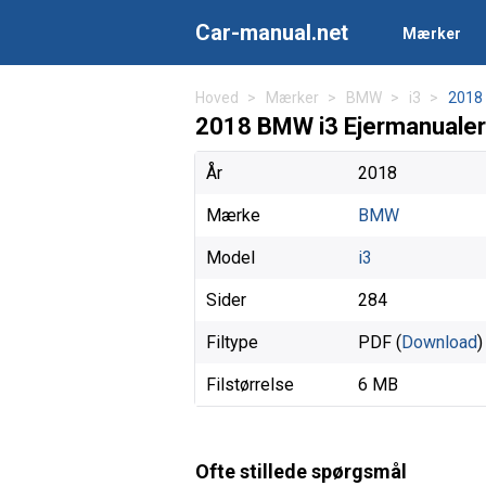
Car-manual.net
Mærker
Hoved
Mærker
BMW
i3
2018
2018 BMW i3 Ejermanualer
År
2018
Mærke
BMW
Model
i3
Sider
284
Filtype
PDF (
Download
)
Filstørrelse
6 MB
Ofte stillede spørgsmål