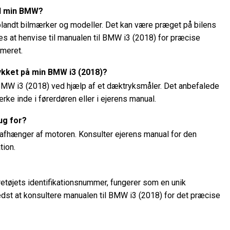
il min BMW?
 blandt bilmærker og modeller. Det kan være præget på bilens
les at henvise til manualen til BMW i3 (2018) for præcise
mmeret.
ykket på min BMW i3 (2018)?
BMW i3 (2018) ved hjælp af et dæktryksmåler. Det anbefalede
rke inde i førerdøren eller i ejerens manual.
ug for?
r, afhænger af motoren. Konsulter ejerens manual for den
tion.
tøjets identifikationsnummer, fungerer som en unik
 bedst at konsultere manualen til BMW i3 (2018) for det præcise