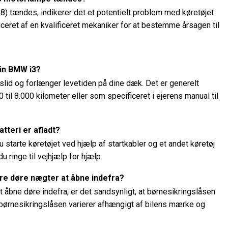
 tændes, indikerer det et potentielt problem med køretøjet.
iceret af en kvalificeret mekaniker for at bestemme årsagen til
min BMW i3?
slid og forlænger levetiden på dine dæk. Det er generelt
til 8.000 kilometer eller som specificeret i ejerens manual til
tteri er afladt?
u starte køretøjet ved hjælp af startkabler og et andet køretøj
u ringe til vejhjælp for hjælp.
lere døre nægter at åbne indefra?
åbne døre indefra, er det sandsynligt, at børnesikringslåsen
e børnesikringslåsen varierer afhængigt af bilens mærke og