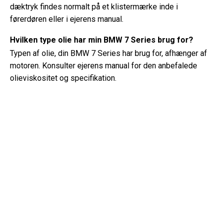
dæktryk findes normalt på et klistermærke inde i
førerdøren eller i ejerens manual.
Hvilken type olie har min BMW 7 Series brug for?
Typen af ​​olie, din BMW 7 Series har brug for, afhænger af
motoren. Konsulter ejerens manual for den anbefalede
olieviskositet og specifikation.
Hvad er et VIN-nummer?
Et VIN-nummer, også kendt som et køretøjets
identifikationsnummer, fungerer som en unik identifikator
for hvert køretøj. Det er bedst at konsultere manualen til
BMW 7 Series (2007) for det præcise sted for VIN-
nummeret.
Hvor kan jeg finde oplysninger om min BMW 7 Series
garantidækning?
Detaljer om din BMW 7 Series (2007) garantidækning kan