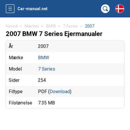
Car-manual.net
Hoved
Mærker
BMW
7 Series
2007
2007 BMW 7 Series Ejermanualer
År
2007
Mærke
BMW
Model
7 Series
Sider
254
Filtype
PDF (
Download
)
Filstørrelse
7.35 MB