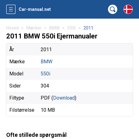
Car-manual.net
Hoved
Mærker
BMW
550i
2011
2011 BMW 550i Ejermanualer
År
2011
Mærke
BMW
Model
550i
Sider
304
Filtype
PDF (
Download
)
Filstørrelse
10 MB
Ofte stillede spørgsmål