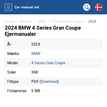
Car-manual.net
Hoved
Mærker
BMW
4 Series Gran Coupe
2024
2024 BMW 4 Series Gran Coupe
Ejermanualer
År
2024
Mærke
BMW
Model
4 Series Gran Coupe
Sider
368
Filtype
PDF (
Download
)
Filstørrelse
5 MB