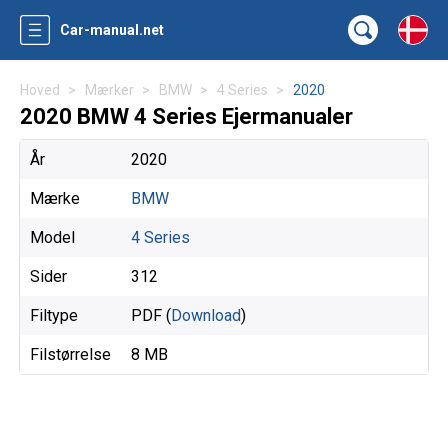
Car-manual.net
Hoved
Mærker
BMW
4 Series
2020
2020 BMW 4 Series Ejermanualer
År
2020
Mærke
BMW
Model
4 Series
Sider
312
Filtype
PDF (
Download
)
Filstørrelse
8 MB