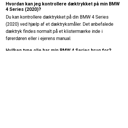
Hvordan kan jeg kontrollere dæktrykket på min BMW
4 Series (2020)?
Du kan kontrollere dæktrykket på din BMW 4 Series
(2020) ved hjælp af et dæktryksmåler. Det anbefalede
dæktryk findes normalt på et klistermærke inde i
førerdøren eller i ejerens manual.
Hvilken type olie har min BMW 4 Series brug for?
Typen af ​​olie, din BMW 4 Series har brug for, afhænger af
motoren. Konsulter ejerens manual for den anbefalede
olieviskositet og specifikation.
Hvad er et VIN-nummer?
Et VIN-nummer, også kendt som et køretøjets
identifikationsnummer, fungerer som en unik identifikator
for hvert køretøj. Det er bedst at konsultere manualen til
BMW 4 Series (2020) for det præcise sted for VIN-
nummeret.