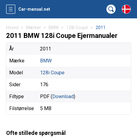
Car-manual.net
Hoved
Mærker
BMW
128i Coupe
2011
2011 BMW 128i Coupe Ejermanualer
År
2011
Mærke
BMW
Model
128i Coupe
Sider
176
Filtype
PDF (
Download
)
Filstørrelse
5 MB
Ofte stillede spørgsmål