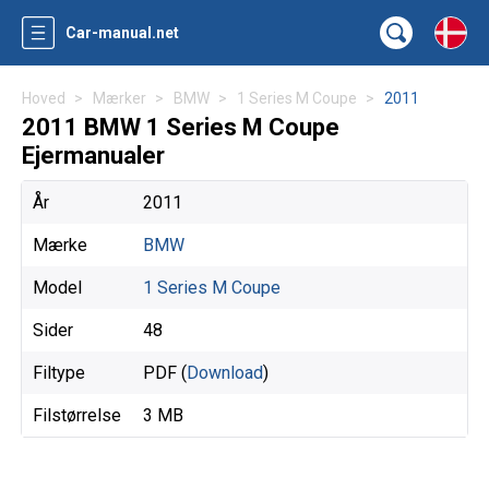
Car-manual.net
Hoved
Mærker
BMW
1 Series M Coupe
2011
2011 BMW 1 Series M Coupe
Ejermanualer
År
2011
Mærke
BMW
Model
1 Series M Coupe
Sider
48
Filtype
PDF (
Download
)
Filstørrelse
3 MB